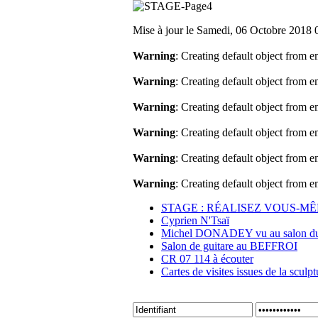
Mise à jour le Samedi, 06 Octobre 2018
Warning
: Creating default object from 
Warning
: Creating default object from 
Warning
: Creating default object from 
Warning
: Creating default object from 
Warning
: Creating default object from 
Warning
: Creating default object from 
STAGE : RÉALISEZ VOUS-M
Cyprien N'Tsaï
Michel DONADEY vu au salon 
Salon de guitare au BEFFROI
CR 07 114 à écouter
Cartes de visites issues de la scul